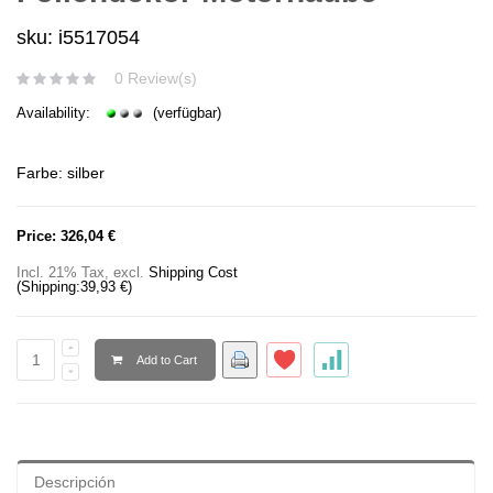
sku: i5517054
0 Review(s)
Availability:
(verfügbar)
Farbe: silber
Price:
326,04 €
Incl. 21% Tax
,
excl.
Shipping Cost
(Shipping:
39,93 €
)
Add to Cart
Descripción