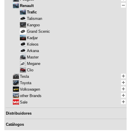
Renault
Trafic
Talisman
Kangoo
Grand Scenic
Kadjar
Koleos
Arkana
Master
Megane
Clio
Tesla
Toyota
Volkswagen
other Brands
Sale
Distribuidores
Catálogos