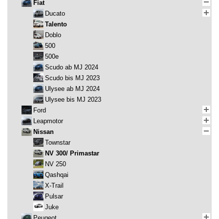
Fiat
Ducato
Talento
Doblo
500
500e
Scudo ab MJ 2024
Scudo bis MJ 2023
Ulysee ab MJ 2024
Ulysee bis MJ 2023
Ford
Leapmotor
Nissan
Townstar
NV 300/ Primastar
NV 250
Qashqai
X-Trail
Pulsar
Juke
Peugeot