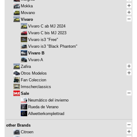
Mokka
Movano
Vivaro
Vivaro C ab MJ 2024
Vivaro C bis MJ 2023
Vivaro is3 "Free"
Vivaro is3 "Black Phantom"
Vivaro B
Vivaro A
Zafira
Otros Modelos
Fan Coleccion
Irmscherclassics
Sale
Neumático del invierno
Rueda de Verano
Allwetterkomplettrad
other Brands
Citroen