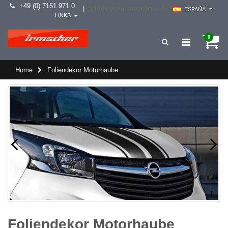
+49 (0) 7151 971 0
select your country -->
|
ESPAÑA
LINKS
0
Home
Foliendekor Motorhaube
Foliendekor Motorhaube