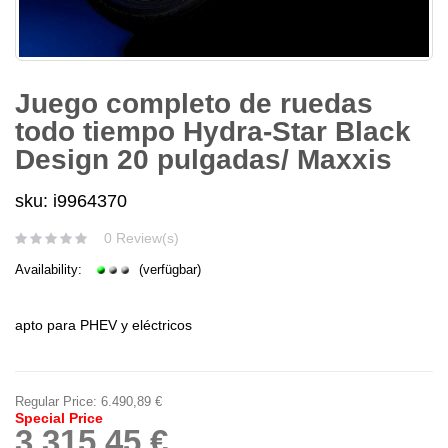
Juego completo de ruedas
todo tiempo Hydra-Star Black
Design 20 pulgadas/ Maxxis
sku: i9964370
0 Review(s)
Availability:
(verfügbar)
apto para PHEV y eléctricos
Regular Price:
6.490,89 €
Special Price
3.315,45 €