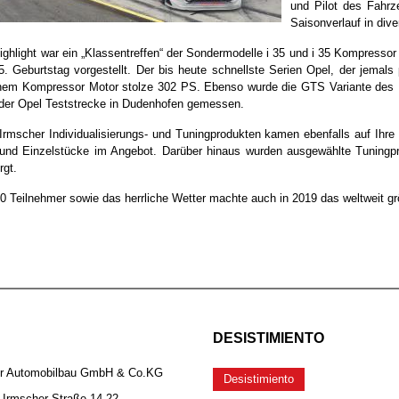
und Pilot des Fahrz
Saisonverlauf in di
ighlight war ein „Klassentreffen“ der Sondermodelle i 35 und i 35 Kompressor
. Geburtstag vorgestellt. Der bis heute schnellste Serien Opel, der jemal
einem Kompressor Motor stolze 302 PS. Ebenso wurde die GTS Variante des
der Opel Teststrecke in Dudenhofen gemessen.
Irmscher Individualisierungs- und Tuningprodukten kamen ebenfalls auf Ihr
 und Einzelstücke im Angebot. Darüber hinaus wurden ausgewählte Tuningpr
rgt.
0 Teilnehmer sowie das herrliche Wetter machte auch in 2019 das weltweit gr
DESISTIMIENTO
er Automobilbau GmbH & Co.KG
Desistimiento
-Irmscher-Straße 14-22