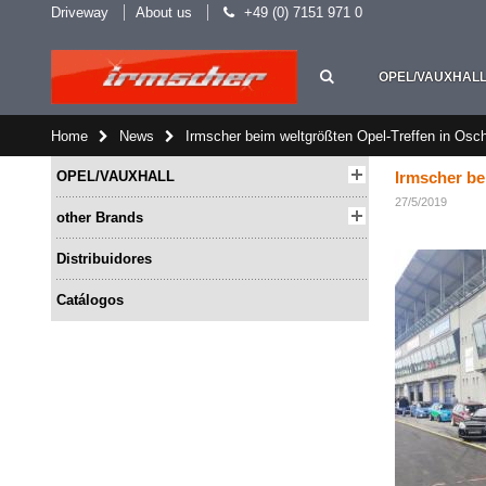
Driveway
About us
+49 (0) 7151 971 0
OPEL/VAUXHAL
Home
News
Irmscher beim weltgrößten Opel-Treffen in Osc
OPEL/VAUXHALL
Irmscher be
27/5/2019
other Brands
Distribuidores
Catálogos