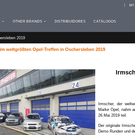
MY
L
OTHER BRANDS
DISTRIBUIDORES
CATÁLOGOS
hersleben 2019
im weltgrößten Opel-Treffen in Oschersleben 2019
Irmsch
Irmscher, der weltw
Marke Opel, nahm am
26.Mai 2019 teil.
Der originale Irmsc
Demo Runden und der 