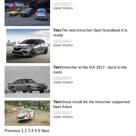
12/12/2017
view more»
Titel:
The new Irmscher Opel Grandland X is
ready
12/12/2017
view more»
Titel:
Irmscher at the IAA 2017 - back to the
roots
12/12/2017
view more»
Titel:
Great result for the Irmscher supported
Opel Adam
12/12/2017
view more»
Previous
1
2
3
4
5
6
Next