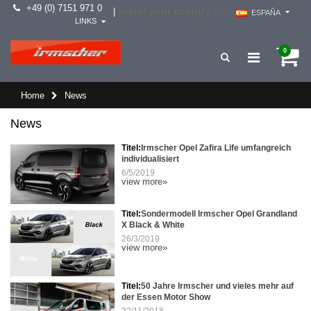
+49 (0) 7151 971 0
select your country -->
|
ESPAÑA
LINKS
0
Home
News
News
Titel:
Irmscher Opel Zafira Life umfangreich
individualisiert
6/5/2019
view more»
Titel:
Sondermodell Irmscher Opel Grandland
X Black & White
26/3/2019
view more»
Titel:
50 Jahre Irmscher und vieles mehr auf
der Essen Motor Show
22/11/2018