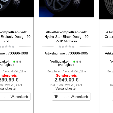
rkomplettrad-Satz
Allwetterkomplettrad-Satz
Allw
 Exclusiv Design 20
Hydra-Star Black Design 20
Cros
Zoll
Zoll/ Michelin
7009964008
7009964005
mmer:
Artikelnummer:
Artik
barkeit:
Verfügbarkeit:
V
verfügbar)
(verfügbar)
 Preis:
4.278,11 €
Regulärer Preis:
4.278,11 €
Regu
nderpreis
Sonderpreis
699,99 €
2.949,00 €
19% MwSt.
,
zzgl.
Inkl. 19% MwSt.
,
zzgl.
I
rsandkosten
Versandkosten
In den Warenkorb
In den Warenkorb