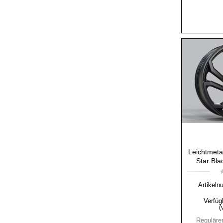
Leichtmeta
Star Bla
Artikeln
Verfüg
(
Regulärer