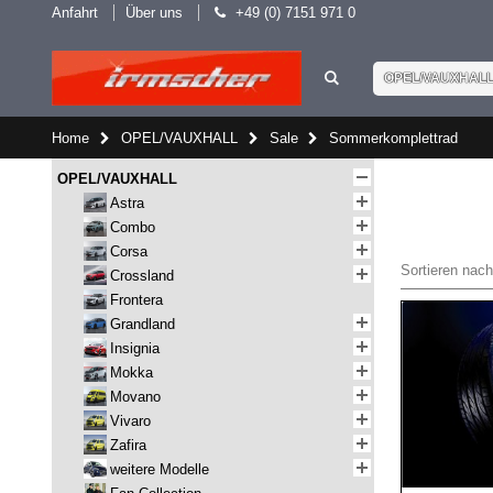
Anfahrt
Über uns
+49 (0) 7151 971 0
OPEL/VAUXHAL
Home
OPEL/VAUXHALL
Sale
Sommerkomplettrad
OPEL/VAUXHALL
Astra
Combo
Corsa
Sortieren nach
Crossland
Frontera
Grandland
Insignia
Mokka
Movano
Vivaro
Zafira
weitere Modelle