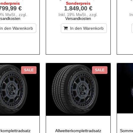
nderpreis
Sonderpreis
799,99 €
1.849,00 €
19% MwSt.
,
zzgl.
Inkl. 19% MwSt.
,
zzgl.
I
rsandkosten
Versandkosten
In den Warenkorb
In den Warenkorb
SALE
SALE
omplettradsatz
Allwetterkomplettradsatz
Sommer