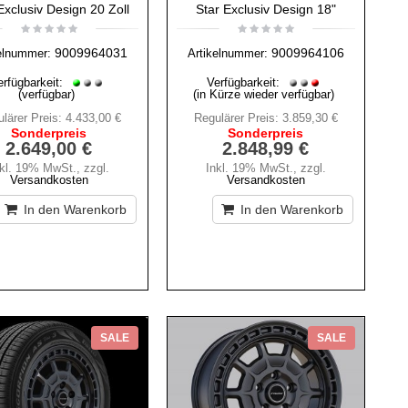
Exclusiv Design 20 Zoll
Star Exclusiv Design 18"
9009964031
9009964106
elnummer:
Artikelnummer:
erfügbarkeit:
Verfügbarkeit:
(verfügbar)
(in Kürze wieder verfügbar)
lärer Preis:
4.433,00 €
Regulärer Preis:
3.859,30 €
Sonderpreis
Sonderpreis
2.649,00 €
2.848,99 €
nkl. 19% MwSt.
,
zzgl.
Inkl. 19% MwSt.
,
zzgl.
Versandkosten
Versandkosten
In den Warenkorb
In den Warenkorb
SALE
SALE