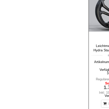
Leichtme
Hydra Sta
Artikelnu
Verfüg
(
Regulärer
So
1.
Inkl. 
Ve