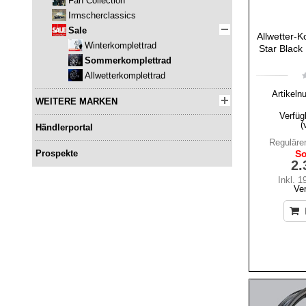
Fan Collection
Irmscherclassics
Sale
Allwetter-K
Winterkomplettrad
Star Black 
Sommerkomplettrad
Allwetterkomplettrad
Artikeln
WEITERE MARKEN
Verfüg
(
Händlerportal
Regulärer
Prospekte
So
2.
Inkl. 
Ve