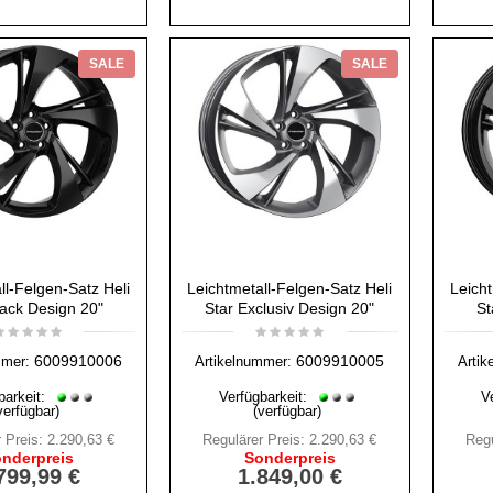
SALE
SALE
ll-Felgen-Satz Heli
Leichtmetall-Felgen-Satz Heli
Leicht
lack Design 20"
Star Exclusiv Design 20"
St
6009910006
6009910005
mmer:
Artikelnummer:
Artik
barkeit:
Verfügbarkeit:
V
verfügbar)
(verfügbar)
 Preis:
2.290,63 €
Regulärer Preis:
2.290,63 €
Regu
nderpreis
Sonderpreis
799,99 €
1.849,00 €