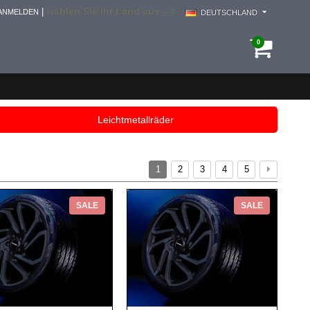
wählen Sie Ihr Land aus -->
|
ANMELDEN
DEUTSCHLAND
0
Leichtmetallräder
1
2
3
4
5
SALE
SALE