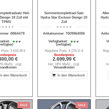
omplettradsatz Heli-
Sommerkomplettrad-Satz
Allw
Design 18 Zoll inkl.
Hydra-Star Exclusiv Design 20
Hydra
TPMS
Zoll
i9964479
7009964006
ummer:
Artikelnummer:
Artik
barkeit:
Verfügbarkeit:
V
verfügbar)
(verfügbar)
 Preis:
3.610,38 €
Regulärer Preis:
4.278,11 €
Regu
nderpreis
Sonderpreis
300,00 €
2.699,99 €
19% MwSt.
,
zzgl.
Inkl. 19% MwSt.
,
zzgl.
I
rsandkosten
Versandkosten
In den Warenkorb
In den Warenkorb
SALE
SALE