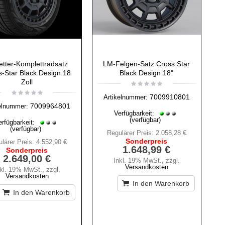
etter-Komplettradsatz
LM-Felgen-Satz Cross Star
s-Star Black Design 18
Black Design 18"
Zoll
7009910801
Artikelnummer:
7009964801
elnummer:
Verfügbarkeit:
(verfügbar)
erfügbarkeit:
(verfügbar)
Regulärer Preis:
2.058,28 €
Sonderpreis
lärer Preis:
4.552,90 €
1.648,99 €
Sonderpreis
2.649,00 €
Inkl. 19% MwSt.
,
zzgl.
Versandkosten
nkl. 19% MwSt.
,
zzgl.
Versandkosten
In den Warenkorb
In den Warenkorb