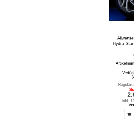
Allwette
Hydra-Star
Artikelnu
Verfüg
(
Regulärer
So
2.
Inkl. 
Ve