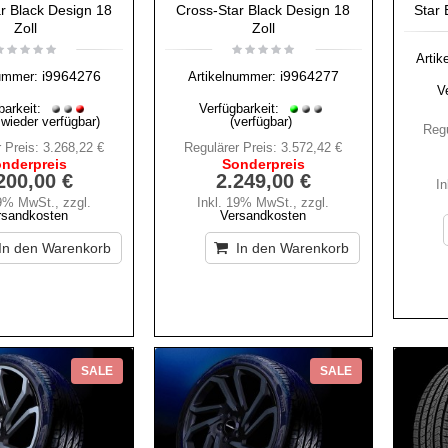
r Black Design 18
Cross-Star Black Design 18
Star 
Zoll
Zoll
Artik
i9964276
i9964277
ummer:
Artikelnummer:
V
barkeit:
Verfügbarkeit:
 wieder verfügbar)
(verfügbar)
Regu
 Preis:
3.268,22 €
Regulärer Preis:
3.572,42 €
nderpreis
Sonderpreis
200,00 €
2.249,00 €
I
19% MwSt.
,
zzgl.
Inkl. 19% MwSt.
,
zzgl.
rsandkosten
Versandkosten
In den Warenkorb
In den Warenkorb
SALE
SALE