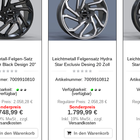
tall-Felgen-Satz
Leichtmetall Felgensatz Hydra
Leicht
r Black Design 20"
Star Exclusiv Desing 20 Zoll
Star
7009910810
7009910812
mmer:
Artikelnummer:
Artik
barkeit:
Verfügbarkeit:
V
verfügbar)
(verfügbar)
 Preis:
2.058,28 €
Regulärer Preis:
2.058,28 €
Regu
nderpreis
Sonderpreis
748,99 €
1.799,99 €
19% MwSt.
,
zzgl.
Inkl. 19% MwSt.
,
zzgl.
I
rsandkosten
Versandkosten
In den Warenkorb
In den Warenkorb