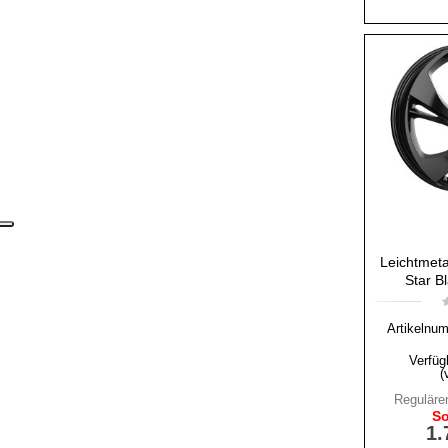
Leichtmeta
Star B
Artikelnu
Verfüg
(
Regulärer
So
1.