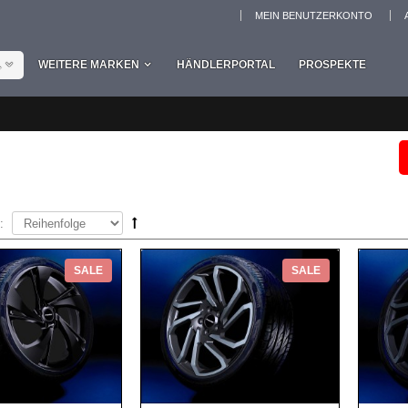
MEIN BENUTZERKONTO
L
WEITERE MARKEN
HÄNDLERPORTAL
PROSPEKTE
:
SALE
SALE