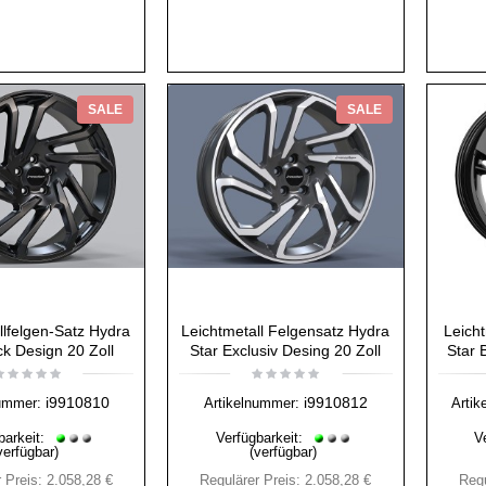
SALE
SALE
llfelgen-Satz Hydra
Leichtmetall Felgensatz Hydra
Leicht
ck Design 20 Zoll
Star Exclusiv Desing 20 Zoll
Star 
i9910810
i9910812
ummer:
Artikelnummer:
Artik
barkeit:
Verfügbarkeit:
V
verfügbar)
(verfügbar)
 Preis:
2.058,28 €
Regulärer Preis:
2.058,28 €
Regu