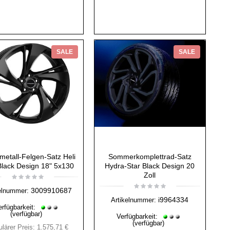
SALE
SALE
metall-Felgen-Satz Heli
Sommerkomplettrad-Satz
Black Design 18" 5x130
Hydra-Star Black Design 20
Zoll
3009910687
elnummer:
i9964334
Artikelnummer:
erfügbarkeit:
(verfügbar)
Verfügbarkeit:
(verfügbar)
lärer Preis:
1.575,71 €