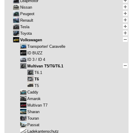
Leapmotor
Nissan
Peugeot
Renault
Tesla
Toyota
Volkswagen
Transporter/ Caravelle
ID BUZZ
ID 3 / ID 4
Multivan T5/T6/T6.1
T6.1
T6
T5
Caddy
Amarok
Multivan T7
Sharan
Touran
Passat
Ladekantenschutz