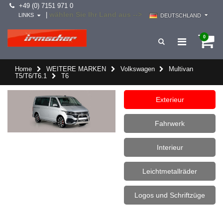
+49 (0) 7151 971 0
wählen Sie Ihr Land aus -->
|
LINKS
DEUTSCHLAND
0
Home
WEITERE MARKEN
Volkswagen
Multivan
T5/T6/T6.1
T6
Exterieur
Fahrwerk
Interieur
Leichtmetallräder
Logos und Schriftzüge