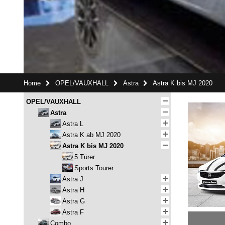
Home
OPEL/VAUXHALL
Astra
Astra K bis MJ 2020
OPEL/VAUXHALL
Astra
Astra L
Astra K ab MJ 2020
Astra K bis MJ 2020
5 Türer
Sports Tourer
Astra J
Astra H
Astra G
Astra F
Combo