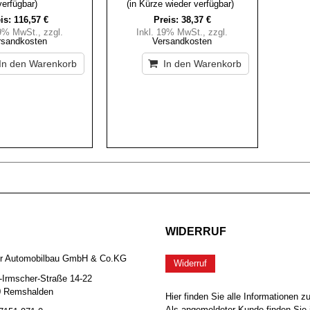
verfügbar)
(in Kürze wieder verfügbar)
is:
116,57 €
Preis:
38,37 €
19% MwSt.
,
zzgl.
Inkl. 19% MwSt.
,
zzgl.
rsandkosten
Versandkosten
In den Warenkorb
In den Warenkorb
WIDERRUF
er Automobilbau GmbH & Co.KG
Widerruf
-Irmscher-Straße 14-22
0 Remshalden
Hier finden Sie alle Informationen z
Als angemeldeter Kunde finden Sie 