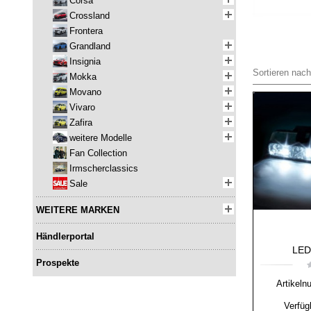
Corsa
Crossland
Frontera
Grandland
Insignia
Sortieren nach
Mokka
Movano
Vivaro
Zafira
weitere Modelle
Fan Collection
Irmscherclassics
Sale
WEITERE MARKEN
Händlerportal
LED-
Prospekte
Artikeln
Verfüg