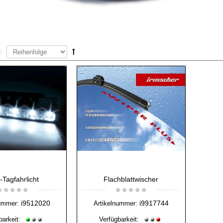
:
Tagfahrlicht
Flachblattwischer
i9512020
i9917744
ummer:
Artikelnummer:
barkeit:
Verfügbarkeit: