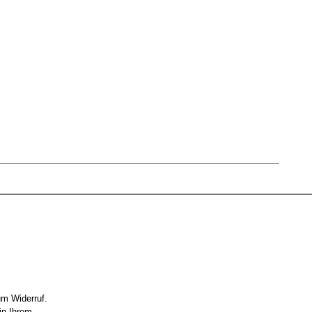
um Widerruf.
in Ihrem