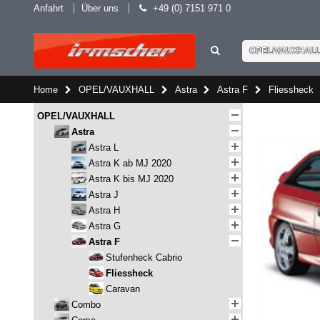
Anfahrt
Über uns
+49 (0) 7151 971 0
OPEL/VAUXHAL
Home
OPEL/VAUXHALL
Astra
Astra F
Fliessheck
OPEL/VAUXHALL
Astra
Astra L
Astra K ab MJ 2020
Astra K bis MJ 2020
Astra J
Astra H
Astra G
Astra F
Stufenheck Cabrio
Fliessheck
Caravan
Combo