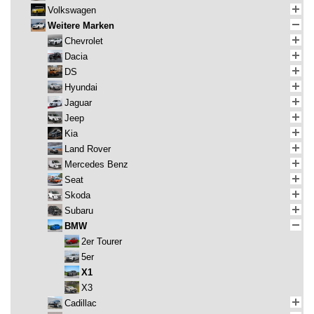
Volkswagen
Weitere Marken
Chevrolet
Dacia
DS
Hyundai
Jaguar
Jeep
Kia
Land Rover
Mercedes Benz
Seat
Skoda
Subaru
BMW
2er Tourer
5er
X1
X3
Cadillac