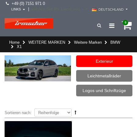
+49 (0) 7151 971 0
wählen Sie Ihr Land aus -->
|
LINKS
DEUTSCHLAND
0
Home
WEITERE MARKEN
Weitere Marken
BMW
X1
Exterieur
Leichtmetallräder
Logos und Schriftzüge
Sortieren nach: