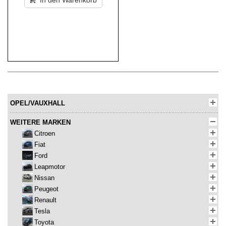
In den Warenkorb
OPEL/VAUXHALL
WEITERE MARKEN
Citroen
Fiat
Ford
Leapmotor
Nissan
Peugeot
Renault
Tesla
Toyota