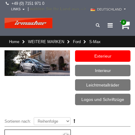
+49 (0) 7151 971 0
wählen Sie Ihr Land aus -->
|
LINKS
DEUTSCHLAND
0
Home
WEITERE MARKEN
Ford
S-Max
Exterieur
Interieur
Leichtmetallräder
Logos und Schriftzüge
Sortieren nach: