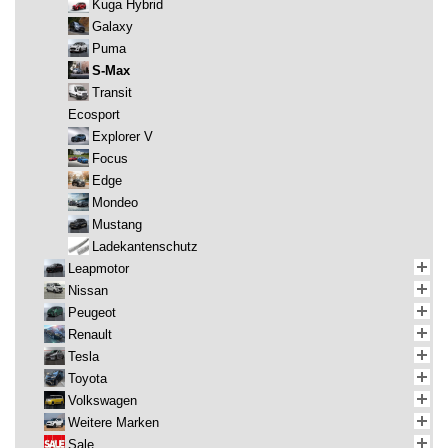
Kuga Hybrid
Galaxy
Puma
S-Max
Transit
Ecosport
Explorer V
Focus
Edge
Mondeo
Mustang
Ladekantenschutz
Leapmotor
Nissan
Peugeot
Renault
Tesla
Toyota
Volkswagen
Weitere Marken
Sale