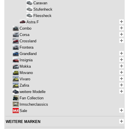
Caravan
Stufenheck
Fliessheck
Astra F
Combo
Corsa
Crossland
Frontera
Grandland
Insignia
Mokka
Movano
Vivaro
Zafira
weitere Modelle
Fan Collection
Irmscherclassics
Sale
WEITERE MARKEN