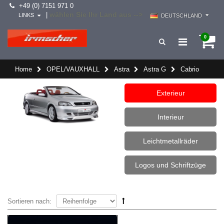
+49 (0) 7151 971 0
wählen Sie Ihr Land aus -->
|
LINKS
DEUTSCHLAND
0
Home
OPEL/VAUXHALL
Astra
Astra G
Cabrio
Exterieur
Interieur
Leichtmetallräder
Logos und Schriftzüge
Sortieren nach: