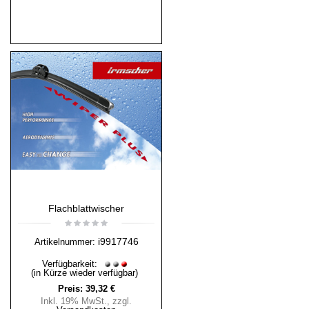
Flachblattwischer
i9917746
Artikelnummer:
Verfügbarkeit:
(in Kürze wieder verfügbar)
Preis:
39,32 €
Inkl. 19% MwSt.
,
zzgl.