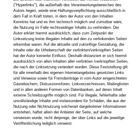
("Hyperlinks"), die außerhalb des Verantwortungsbereiches des
Autors liegen, würde eine Haftungsverpflichtung ausschließlich in
dem Fall in Kraft treten, in dem der Autor von den Inhalten
Kenntnis hat und es ihm technisch möglich und zumutbar wäre,
die Nutzung im Falle rechtswidriger Inhalte zu verhindern. Der
Autor erklärt hiermit ausdrücklich, dass zum Zeitpunkt der
Linksetzung keine illegalen Inhalte auf den zu verlinkenden Seiten
erkennbar waren. Auf die aktuelle und zukünftige Gestaltung, die
Inhalte oder die Urheberschaft der verlinkten/verknüpften Seiten
hat der Autor keinerlei Einfluss. Deshalb distanziert er sich hiermit
ausdrücklich von allen Inhalten aller verlinkten /verknüpften Seiten,
die nach der Linksetzung verändert wurden. Diese Feststellung gilt
für alle innerhalb des eigenen Internetangebotes gesetzten Links
und Verweise sowie für Fremdeinträge in vom Autor eingerichteten
Gästebüchern, Diskussionsforen, Linkverzeichnissen, Mailinglisten
und in allen anderen Formen von Datenbanken, auf deren Inhalt
externe Schreibzugriffe möglich sind. Für illegale, fehlerhafte oder
unvollständige Inhalte und insbesondere für Schäden, die aus der
Nutzung oder Nichtnutzung solcherart dargebotener Informationen
entstehen, haftet allein der Anbieter der Seite, auf welche
verwiesen wurde, nicht derjenige, der über Links auf die jeweilige
Veröffentlichung lediglich verweist.