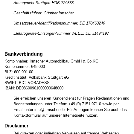
Amtsgericht Stuttgart HRB 729668
Geschäftsführer: Günther Irmscher
Umsatzsteuer-Identifikationsnummer: DE 170463240
Elektrogeräte-Entsorger-Nummer WEEE: DE 31494197
Bankverbindung
Kontoinhaber: Irmscher Automobilbau GmbH & Co.KG
Kontonummer: 648 000
BLZ: 600 901 00
Kreditinstitut: Volksbank Stuttgart eG
SWIFT: BIC: VOBADESS
IBAN: DE08600901000000648000
Sie erreichen unseren Kundendienst für Fragen Reklamationen und
Beanstandungen unter Telefon: +49 (0) 7151 971 0 sowie per
Email unter
info
@
irmscher.de
. Für Anfragen können Sie auch das
Kontaktformular auf unserer Internetseite nutzen.
Disclaimer
Bei direkten oder indirekten Verweisen auf fremde Webseiten