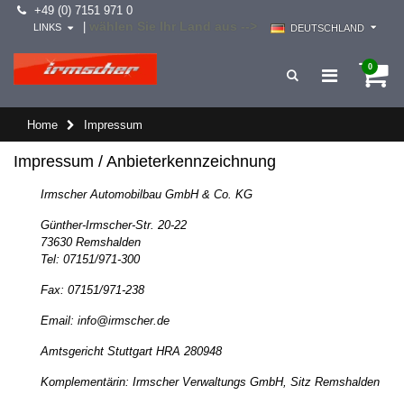
+49 (0) 7151 971 0
wählen Sie Ihr Land aus -->
|
LINKS
DEUTSCHLAND
0
Home
Impressum
Impressum / Anbieterkennzeichnung
Irmscher Automobilbau GmbH & Co. KG
Günther-Irmscher-Str. 20-22
73630 Remshalden
Tel: 07151/971-300
Fax: 07151/971-238
Email: info@irmscher.de
Amtsgericht Stuttgart HRA 280948
Komplementärin: Irmscher Verwaltungs GmbH, Sitz Remshalden