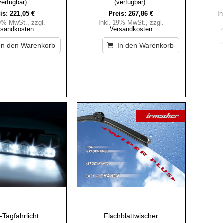
verfügbar)
(verfügbar)
is:
221,05 €
Preis:
267,86 €
I
19% MwSt.
,
zzgl.
Inkl. 19% MwSt.
,
zzgl.
rsandkosten
Versandkosten
In den Warenkorb
In den Warenkorb
Tagfahrlicht
Flachblattwischer