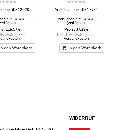
i9512020
i9517741
ummer:
Artikelnummer:
barkeit:
Verfügbarkeit:
verfügbar)
(verfügbar)
is:
116,57 €
Preis:
37,28 €
19% MwSt.
,
zzgl.
Inkl. 19% MwSt.
,
zzgl.
rsandkosten
Versandkosten
In den Warenkorb
In den Warenkorb
WIDERRUF
er Automobilbau GmbH & Co.KG