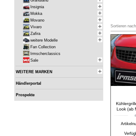
Grandland
Insignia
Mokka
Movano
Sortieren nach
Vivaro
Zafira
weitere Modelle
Fan Collection
Irmscherclassics
Sale
WEITERE MARKEN
Händlerportal
Prospekte
Kühlergril
Look (ab 
Artikeln
Verfüg