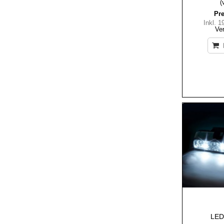
(
Pre
Inkl. 
Ve
LED-