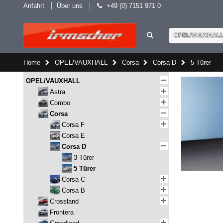
Anfahrt
Über uns
+49 (0) 7151 971 0
OPEL/VAUXHAL
Home
OPEL/VAUXHALL
Corsa
Corsa D
5 Türer
OPEL/VAUXHALL
Astra
Combo
Corsa
Corsa F
Corsa E
Corsa D
3 Türer
5 Türer
Corsa C
Corsa B
Crossland
Frontera