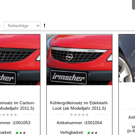
:
leinsatz im Carbon-
Kühlergrilleinsatz im Edelstahl-
Modelljahr 2011,5)
Look (ab Modelljahr 2011,5)
Art
i1001053
i1001054
ummer:
Artikelnummer:
V
(in 
barkeit:
Verfügbarkeit: