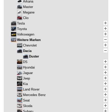
Arkana
Master
Megane
Clio
Tesla
Toyota
Volkswagen
Weitere Marken
Chevrolet
Dacia
Duster
DS
Hyundai
Jaguar
Jeep
Kia
Land Rover
Mercedes Benz
Seat
Skoda
Subaru