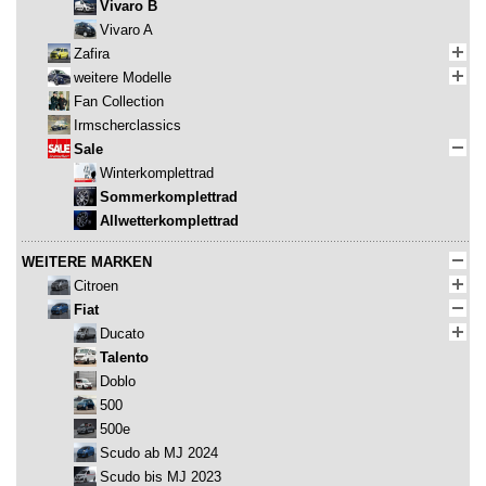
Vivaro B
Vivaro A
Zafira
weitere Modelle
Fan Collection
Irmscherclassics
Sale
Winterkomplettrad
Sommerkomplettrad
Allwetterkomplettrad
WEITERE MARKEN
Citroen
Fiat
Ducato
Talento
Doblo
500
500e
Scudo ab MJ 2024
Scudo bis MJ 2023