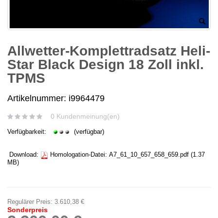
Allwetter-Komplettradsatz Heli-
Star Black Design 18 Zoll inkl.
TPMS
Artikelnummer: i9964479
0 Kundenmeinung(en)
Verfügbarkeit:
(verfügbar)
Download:
Homologation-Datei:
A7_61_10_657_658_659.pdf
(1.37
MB)
Regulärer Preis:
3.610,38 €
Sonderpreis