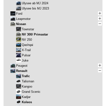
Ulysee ab MJ 2024
Ulysee bis MJ 2023
Ford
Leapmotor
Nissan
Townstar
NV 300/ Primastar
NV 250
Qashqai
X-Trail
Pulsar
Juke
Peugeot
Renault
Trafic
Talisman
Kangoo
Grand Scenic
Kadjar
Koleos