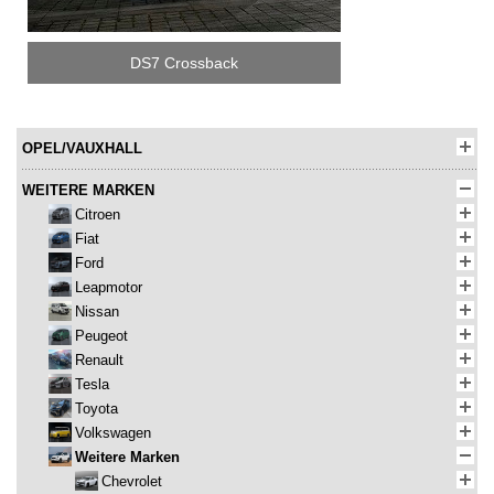
DS7 Crossback
OPEL/VAUXHALL
WEITERE MARKEN
Citroen
Fiat
Ford
Leapmotor
Nissan
Peugeot
Renault
Tesla
Toyota
Volkswagen
Weitere Marken
Chevrolet