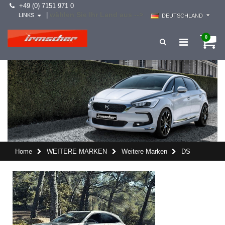
+49 (0) 7151 971 0
wählen Sie Ihr Land aus -->
|
LINKS
DEUTSCHLAND
0
Home
WEITERE MARKEN
Weitere Marken
DS