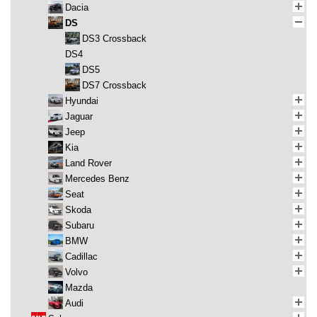
Dacia
DS
DS3 Crossback
DS4
DS5
DS7 Crossback
Hyundai
Jaguar
Jeep
Kia
Land Rover
Mercedes Benz
Seat
Skoda
Subaru
BMW
Cadillac
Volvo
Mazda
Audi