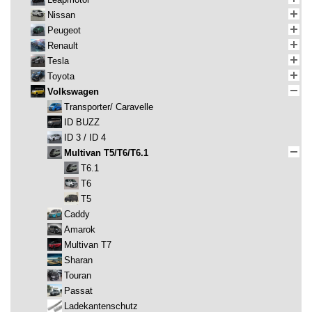
Nissan
Peugeot
Renault
Tesla
Toyota
Volkswagen
Transporter/ Caravelle
ID BUZZ
ID 3 / ID 4
Multivan T5/T6/T6.1
T6.1
T6
T5
Caddy
Amarok
Multivan T7
Sharan
Touran
Passat
Ladekantenschutz