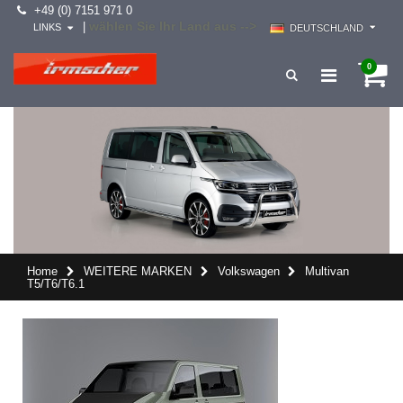
+49 (0) 7151 971 0
wählen Sie Ihr Land aus -->
|
LINKS
DEUTSCHLAND
0
Home
WEITERE MARKEN
Volkswagen
Multivan
T5/T6/T6.1