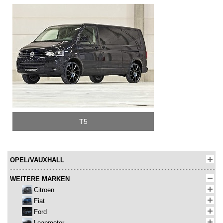
T5
OPEL/VAUXHALL
WEITERE MARKEN
Citroen
Fiat
Ford
Leapmotor