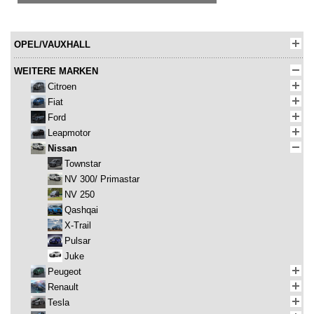
OPEL/VAUXHALL
WEITERE MARKEN
Citroen
Fiat
Ford
Leapmotor
Nissan
Townstar
NV 300/ Primastar
NV 250
Qashqai
X-Trail
Pulsar
Juke
Peugeot
Renault
Tesla