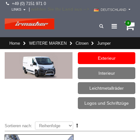
+49 (0) 7151 971 0
wählen Sie Ihr Land aus -->
|
LINKS
DEUTSCHLAND
0
Home
WEITERE MARKEN
Citroen
Jumper
Exterieur
Interieur
Leichtmetallräder
Logos und Schriftzüge
Sortieren nach: