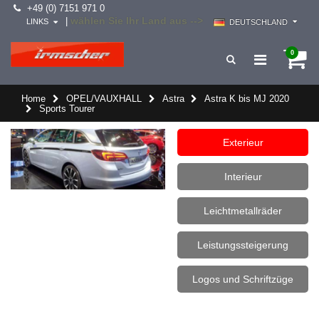
+49 (0) 7151 971 0
wählen Sie Ihr Land aus -->
|
LINKS
DEUTSCHLAND
0
Home
OPEL/VAUXHALL
Astra
Astra K bis MJ 2020
Sports Tourer
Exterieur
Interieur
Leichtmetallräder
Leistungssteigerung
Logos und Schriftzüge