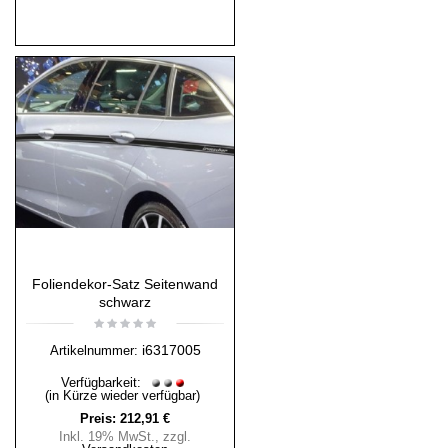
Foliendekor-Satz Seitenwand
schwarz
i6317005
Artikelnummer:
Verfügbarkeit:
(in Kürze wieder verfügbar)
Preis:
212,91 €
Inkl. 19% MwSt.
,
zzgl.