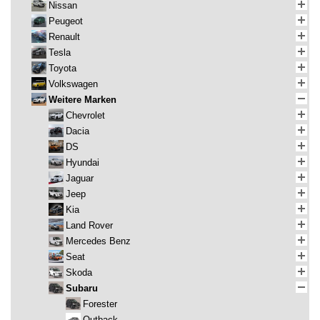
Nissan
Peugeot
Renault
Tesla
Toyota
Volkswagen
Weitere Marken
Chevrolet
Dacia
DS
Hyundai
Jaguar
Jeep
Kia
Land Rover
Mercedes Benz
Seat
Skoda
Subaru
Forester
Outback