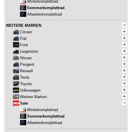
Winterkomplettrad
Sommerkomplettrad
Allwetterkomplettrad
WEITERE MARKEN
Citroen
Fiat
Ford
Leapmotor
Nissan
Peugeot
Renault
Tesla
Toyota
Volkswagen
Weitere Marken
Sale
Winterkomplettrad
Sommerkomplettrad
Allwetterkomplettrad