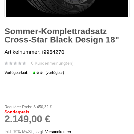
Sommer-Komplettradsatz
Cross-Star Black Design 18"
Artikelnummer: i9964270
0 Kundenmeinung(en)
Verfügbarkeit:
(verfügbar)
Regulärer Preis:
3.450,32 €
Sonderpreis
2.149,00 €
Inkl. 19% MwSt.
,
zzgl.
Versandkosten