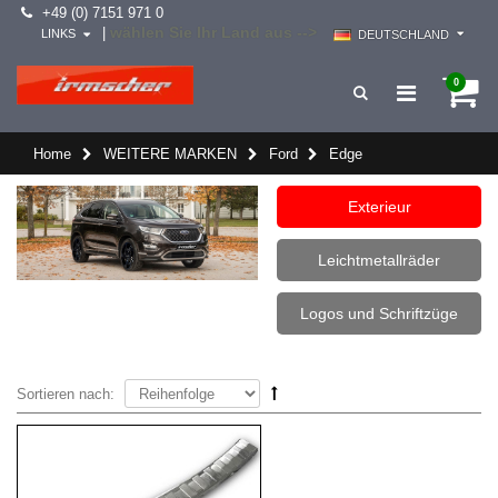
+49 (0) 7151 971 0
wählen Sie Ihr Land aus -->
|
LINKS
DEUTSCHLAND
0
Home
WEITERE MARKEN
Ford
Edge
Exterieur
Leichtmetallräder
Logos und Schriftzüge
Sortieren nach: