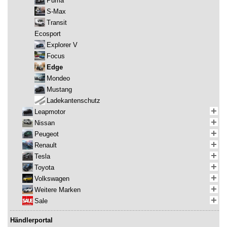
Puma
S-Max
Transit
Ecosport
Explorer V
Focus
Edge
Mondeo
Mustang
Ladekantenschutz
Leapmotor
Nissan
Peugeot
Renault
Tesla
Toyota
Volkswagen
Weitere Marken
Sale
Händlerportal