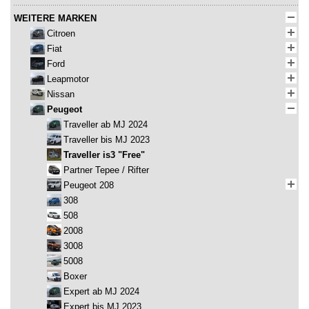
WEITERE MARKEN
Citroen
Fiat
Ford
Leapmotor
Nissan
Peugeot
Traveller ab MJ 2024
Traveller bis MJ 2023
Traveller is3 "Free"
Partner Tepee / Rifter
Peugeot 208
308
508
2008
3008
5008
Boxer
Expert ab MJ 2024
Expert bis MJ 2023