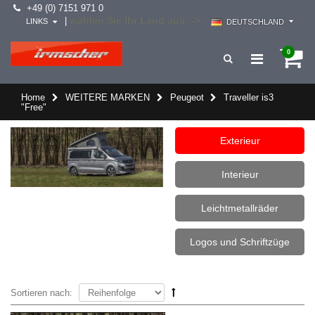
+49 (0) 7151 971 0
wählen Sie Ihr Land aus -->
|
LINKS
DEUTSCHLAND
0
Home
WEITERE MARKEN
Peugeot
Traveller is3
"Free"
Exterieur
Interieur
Leichtmetallräder
Logos und Schriftzüge
Sortieren nach: