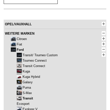
OPEL/VAUXHALL
WEITERE MARKEN
Citroen
Fiat
Ford
Transit/ Tourneo Custom
Tourneo Connect
Transit Connect
Kuga
Kuga Hybrid
Galaxy
Puma
S-Max
Transit
Ecosport
Explorer V