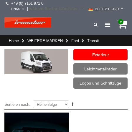
+49 (0) 7151 971 0
wählen Sie Ihr Land aus -->
|
LINKS
DEUTSCHLAND
0
Home
WEITERE MARKEN
Ford
Transit
Exterieur
Leichtmetallräder
Logos und Schriftzüge
Sortieren nach: