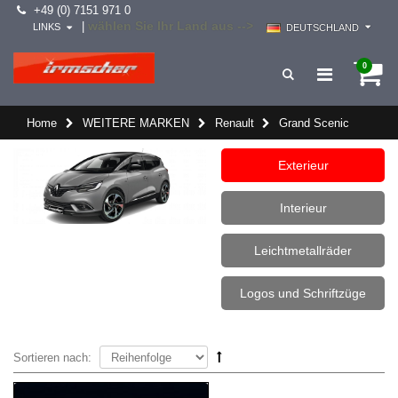
+49 (0) 7151 971 0
wählen Sie Ihr Land aus -->
|
LINKS
DEUTSCHLAND
0
Home
WEITERE MARKEN
Renault
Grand Scenic
Exterieur
Interieur
Leichtmetallräder
Logos und Schriftzüge
Sortieren nach: