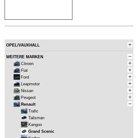
OPEL/VAUXHALL
WEITERE MARKEN
Citroen
Fiat
Ford
Leapmotor
Nissan
Peugeot
Renault
Trafic
Talisman
Kangoo
Grand Scenic