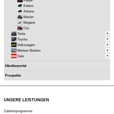
Kadjar
Koleos
Arkana
Master
Megane
Clio
Tesla
Toyota
Volkswagen
Weitere Marken
Sale
Händlerportal
Prospekte
UNSERE LEISTUNGEN
Zubehörprogramme