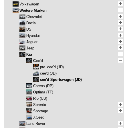
Volkswagen
Weitere Marken
Chevrolet
Dacia
DS
Hyundai
Jaguar
Jeep
Kia
Cee'd
pro_cee'd (JD)
cee'd (JD)
cee'd Sportswagon (JD)
Carens (RP)
Optima (TF)
Rio (UB)
Sorento
Sportage
XCeed
Land Rover