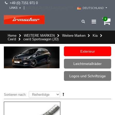
+49 (0) 7151 971 0
wählen Sie Ihr Land aus -->
|
LINKS
DEUTSCHLAND
0
Home
WEITERE MARKEN
Weitere Marken
Kia
Cee'd
cee'd Sportswagon (JD)
Exterieur
Leichtmetallräder
Logos und Schriftzüge
Sortieren nach: