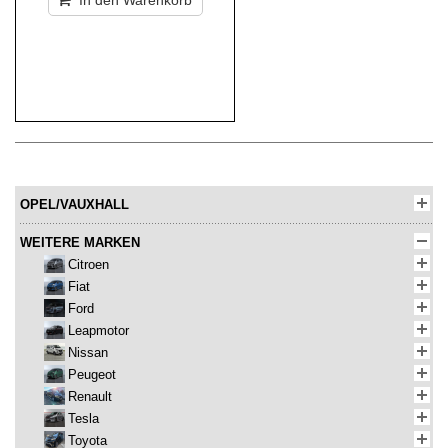
In den Warenkorb
OPEL/VAUXHALL
WEITERE MARKEN
Citroen
Fiat
Ford
Leapmotor
Nissan
Peugeot
Renault
Tesla
Toyota