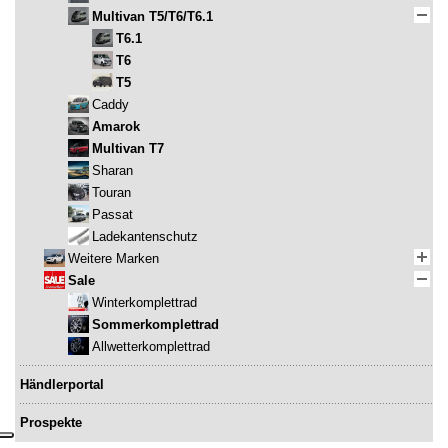
Multivan T5/T6/T6.1
T6.1
T6
T5
Caddy
Amarok
Multivan T7
Sharan
Touran
Passat
Ladekantenschutz
Weitere Marken
Sale
Winterkomplettrad
Sommerkomplettrad
Allwetterkomplettrad
Händlerportal
Prospekte