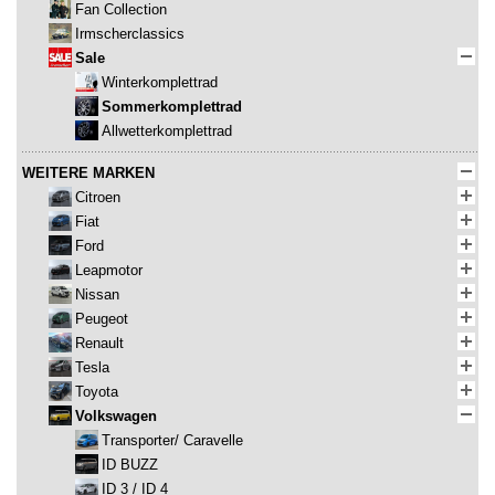
Fan Collection
Irmscherclassics
Sale
Winterkomplettrad
Sommerkomplettrad
Allwetterkomplettrad
WEITERE MARKEN
Citroen
Fiat
Ford
Leapmotor
Nissan
Peugeot
Renault
Tesla
Toyota
Volkswagen
Transporter/ Caravelle
ID BUZZ
ID 3 / ID 4