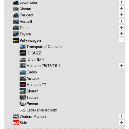
Leapmotor
Nissan
Peugeot
Renault
Tesla
Toyota
Volkswagen
Transporter/ Caravelle
ID BUZZ
ID 3 / ID 4
Multivan T5/T6/T6.1
Caddy
Amarok
Multivan T7
Sharan
Touran
Passat
Ladekantenschutz
Weitere Marken
Sale