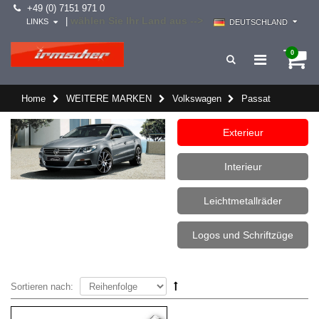
+49 (0) 7151 971 0
wählen Sie Ihr Land aus -->
|
LINKS
DEUTSCHLAND
0
Home
WEITERE MARKEN
Volkswagen
Passat
Exterieur
Interieur
Leichtmetallräder
Logos und Schriftzüge
Sortieren nach: