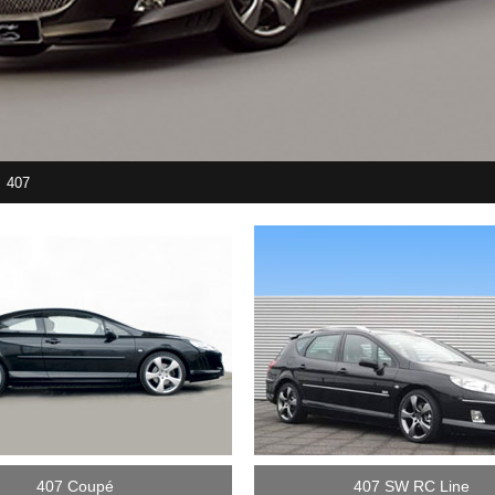
407
407 Coupé
407 SW RC Line