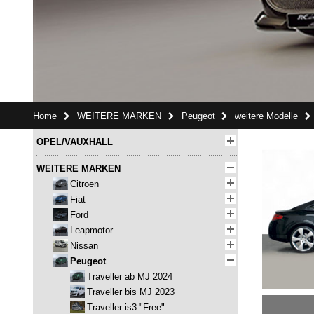
Home
WEITERE MARKEN
Peugeot
weitere Modelle
OPEL/VAUXHALL
WEITERE MARKEN
Citroen
Fiat
Ford
Leapmotor
Nissan
Peugeot
Traveller ab MJ 2024
Traveller bis MJ 2023
Traveller is3 "Free"