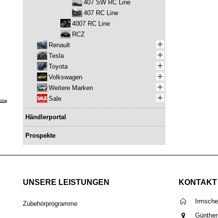
407 SW RC Line
407 RC Line
4007 RC Line
RCZ
Renault
Tesla
Toyota
Volkswagen
Weitere Marken
Sale
Händlerportal
Prospekte
UNSERE LEISTUNGEN
KONTAKT
Irmsch
Zubehörprogramme
Günther