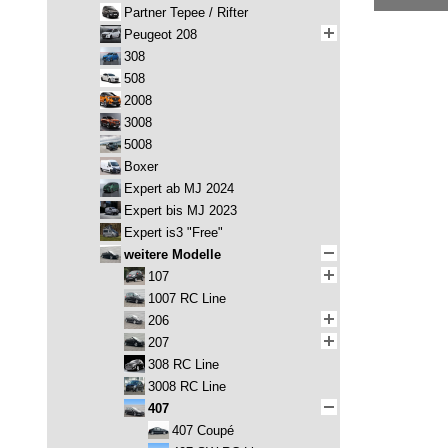
Partner Tepee / Rifter
Peugeot 208
308
508
2008
3008
5008
Boxer
Expert ab MJ 2024
Expert bis MJ 2023
Expert is3 "Free"
weitere Modelle
107
1007 RC Line
206
207
308 RC Line
3008 RC Line
407
407 Coupé