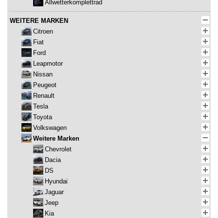
Allwetterkomplettrad
WEITERE MARKEN
Citroen
Fiat
Ford
Leapmotor
Nissan
Peugeot
Renault
Tesla
Toyota
Volkswagen
Weitere Marken
Chevrolet
Dacia
DS
Hyundai
Jaguar
Jeep
Kia