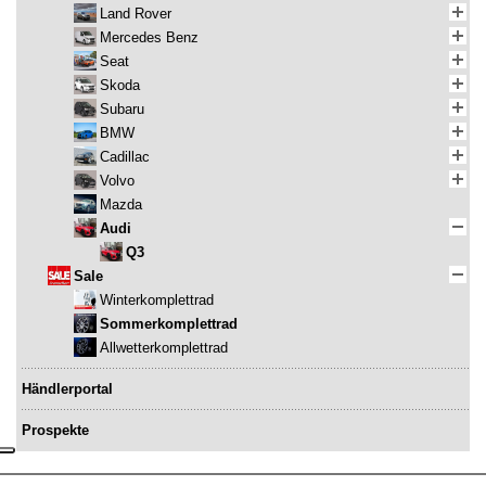
Land Rover
Mercedes Benz
Seat
Skoda
Subaru
BMW
Cadillac
Volvo
Mazda
Audi
Q3
Sale
Winterkomplettrad
Sommerkomplettrad
Allwetterkomplettrad
Händlerportal
Prospekte