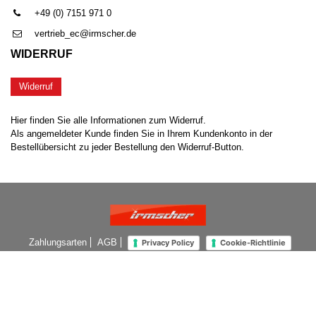
+49 (0) 7151 971 0
vertrieb_ec@irmscher.de
WIDERRUF
Widerruf
Hier finden Sie alle Informationen zum Widerruf.
Als angemeldeter Kunde finden Sie in Ihrem Kundenkonto in der
Bestellübersicht zu jeder Bestellung den Widerruf-Button.
Zahlungsarten
AGB
Privacy Policy
Cookie-Richtlinie
Impressum
©2026 - by Irmscher Automobilbau GmbH & Co.KG. All Rights
Reserved.