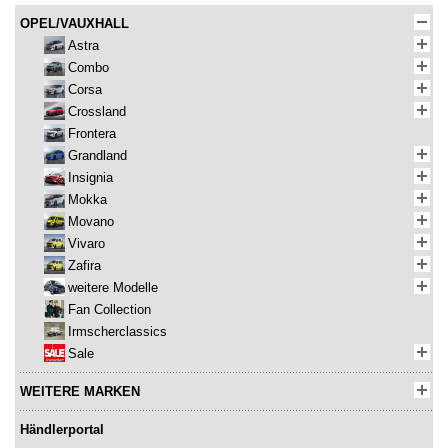
OPEL/VAUXHALL
Astra
Combo
Corsa
Crossland
Frontera
Grandland
Insignia
Mokka
Movano
Vivaro
Zafira
weitere Modelle
Fan Collection
Irmscherclassics
Sale
WEITERE MARKEN
Händlerportal