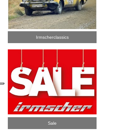
Irmscherclassics
Sale