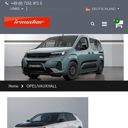
+49 (0) 7151 971 0
wählen Sie Ihr Land aus -->
|
LINKS
DEUTSCHLAND
0
Home
OPEL/VAUXHALL