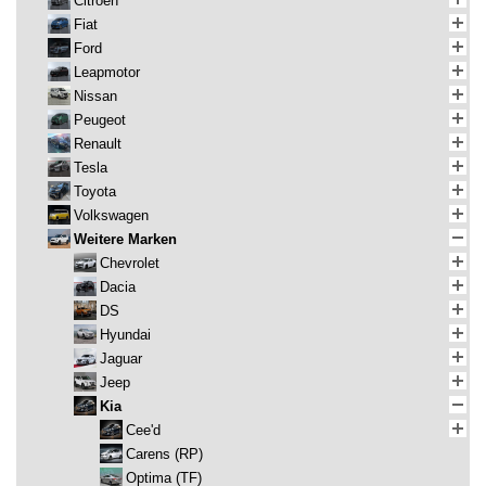
Citroen
Fiat
Ford
Leapmotor
Nissan
Peugeot
Renault
Tesla
Toyota
Volkswagen
Weitere Marken
Chevrolet
Dacia
DS
Hyundai
Jaguar
Jeep
Kia
Cee'd
Carens (RP)
Optima (TF)