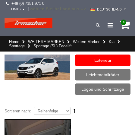
+49 (0) 7151 971 0
wählen Sie Ihr Land aus -->
|
LINKS
DEUTSCHLAND
0
Home
WEITERE MARKEN
Weitere Marken
Kia
Sportage
Sportage (SL) Facelift
Exterieur
Leichtmetallräder
Logos und Schriftzüge
Sortieren nach: