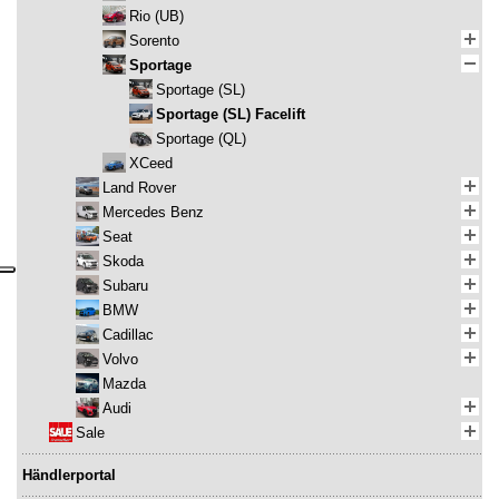
Rio (UB)
Sorento
Sportage
Sportage (SL)
Sportage (SL) Facelift
Sportage (QL)
XCeed
Land Rover
Mercedes Benz
Seat
Skoda
Subaru
BMW
Cadillac
Volvo
Mazda
Audi
Sale
Händlerportal