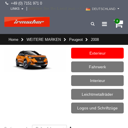
+49 (0) 7151 971 0
wählen Sie Ihr Land aus -->
|
LINKS
DEUTSCHLAND
0
Home
WEITERE MARKEN
Peugeot
2008
Exterieur
Fahrwerk
Interieur
Leichtmetallräder
Logos und Schriftzüge