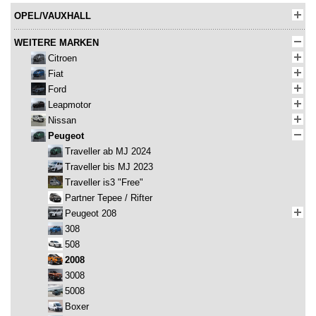
OPEL/VAUXHALL
WEITERE MARKEN
Citroen
Fiat
Ford
Leapmotor
Nissan
Peugeot
Traveller ab MJ 2024
Traveller bis MJ 2023
Traveller is3 "Free"
Partner Tepee / Rifter
Peugeot 208
308
508
2008
3008
5008
Boxer