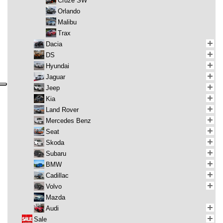
Cruze SW
Orlando
Malibu
Trax
Dacia
DS
Hyundai
Jaguar
Jeep
Kia
Land Rover
Mercedes Benz
Seat
Skoda
Subaru
BMW
Cadillac
Volvo
Mazda
Audi
Sale