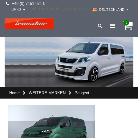
+49 (0) 7151 971 0
wählen Sie Ihr Land aus -->
|
LINKS
DEUTSCHLAND
0
Home
WEITERE MARKEN
Peugeot