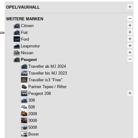
OPEL/VAUXHALL
WEITERE MARKEN
Citroen
Fiat
Ford
Leapmotor
Nissan
Peugeot
Traveller ab MJ 2024
Traveller bis MJ 2023
Traveller is3 "Free"
Partner Tepee / Rifter
Peugeot 208
308
508
2008
3008
5008
Boxer