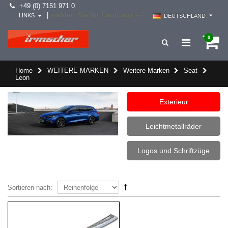
+49 (0) 7151 971 0
wählen Sie Ihr Land aus -->
|
LINKS
DEUTSCHLAND
0
Home
WEITERE MARKEN
Weitere Marken
Seat
Leon
Exterieur
Leichtmetallräder
Logos und Schriftzüge
Sortieren nach: