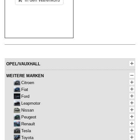
In den Warenkorb
OPEL/VAUXHALL
WEITERE MARKEN
Citroen
Fiat
Ford
Leapmotor
Nissan
Peugeot
Renault
Tesla
Toyota