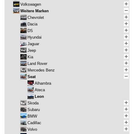
Volkswagen
Weitere Marken
Chevrolet
Dacia
DS
Hyundai
Jaguar
Jeep
Kia
Land Rover
Mercedes Benz
Seat
Alhambra
Ateca
Leon
Skoda
Subaru
BMW
Cadillac
Volvo