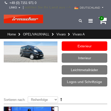
+49 (0) 7151 971 0
wählen Sie Ihr Land aus -->
|
LINKS
DEUTSCHLAND
0
Home
OPEL/VAUXHALL
Vivaro
Vivaro A
Exterieur
Interieur
Leichtmetallräder
Logos und Schriftzüge
Sortieren nach: