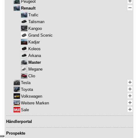
Peugeot
Renault
Trafic
Talisman
Kangoo
Grand Scenic
Kadjar
Koleos
Arkana
Master
Megane
Clio
Tesla
Toyota
Volkswagen
Weitere Marken
Sale
Händlerportal
Prospekte