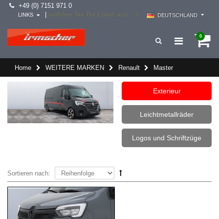
+49 (0) 7151 971 0
wählen Sie Ihr Land aus -->
|
LINKS
DEUTSCHLAND
0
Home
WEITERE MARKEN
Renault
Master
Exterieur
Leichtmetallräder
Logos und Schriftzüge
Sortieren nach: