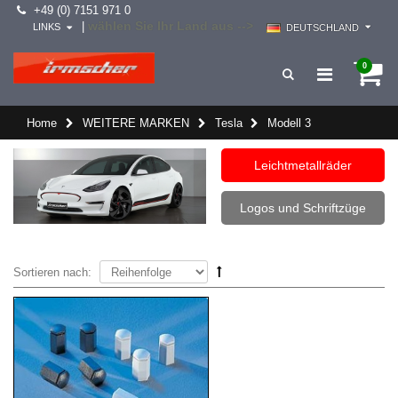
+49 (0) 7151 971 0
wählen Sie Ihr Land aus -->
|
LINKS
DEUTSCHLAND
0
Home
WEITERE MARKEN
Tesla
Modell 3
Leichtmetallräder
Logos und Schriftzüge
Sortieren nach: