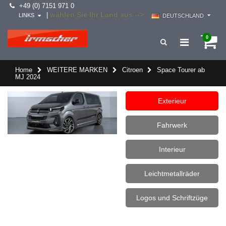
+49 (0) 7151 971 0
wählen Sie Ihr Land aus -->
|
LINKS
DEUTSCHLAND
0
Home
WEITERE MARKEN
Citroen
Space Tourer ab
MJ 2024
Exterieur
Fahrwerk
Interieur
Leichtmetallräder
Logos und Schriftzüge