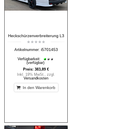
Heckschürzenverbreiterung L3
i5701453
Artikelnummer:
Verfügbarkeit:
(verfügbar)
Preis:
383,89 €
Inkl. 19% MwSt.
,
zzgl.
Versandkosten
In den Warenkorb