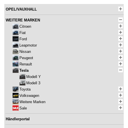
OPEL/VAUXHALL
WEITERE MARKEN
Citroen
Fiat
Ford
Leapmotor
Nissan
Peugeot
Renault
Tesla
Modell Y
Modell 3
Toyota
Volkswagen
Weitere Marken
Sale
Händlerportal