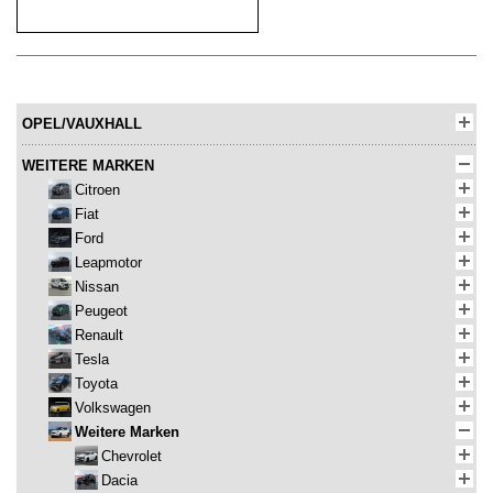
OPEL/VAUXHALL
WEITERE MARKEN
Citroen
Fiat
Ford
Leapmotor
Nissan
Peugeot
Renault
Tesla
Toyota
Volkswagen
Weitere Marken
Chevrolet
Dacia