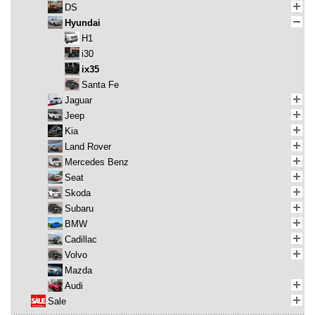
DS
Hyundai
H1
i30
ix35
Santa Fe
Jaguar
Jeep
Kia
Land Rover
Mercedes Benz
Seat
Skoda
Subaru
BMW
Cadillac
Volvo
Mazda
Audi
Sale