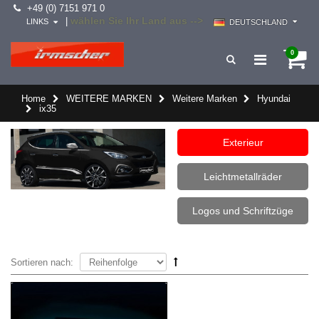
+49 (0) 7151 971 0
wählen Sie Ihr Land aus -->
|
LINKS
DEUTSCHLAND
0
Home
WEITERE MARKEN
Weitere Marken
Hyundai
ix35
Exterieur
Leichtmetallräder
Logos und Schriftzüge
Sortieren nach: