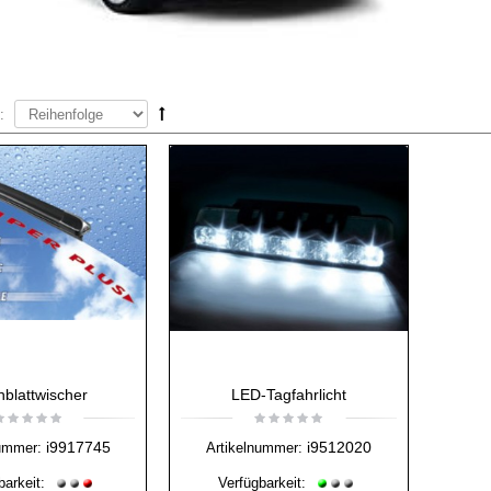
:
hblattwischer
LED-Tagfahrlicht
i9917745
i9512020
ummer:
Artikelnummer:
barkeit:
Verfügbarkeit: