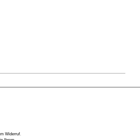
um Widerruf.
in Ihrem