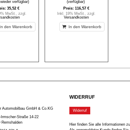
 wieder verfügbar)
(verfügbar)
eis:
35,52 €
Preis:
116,57 €
19% MwSt.
,
zzgl.
Inkl. 19% MwSt.
,
zzgl.
rsandkosten
Versandkosten
In den Warenkorb
In den Warenkorb
WIDERRUF
er Automobilbau GmbH & Co.KG
Widerruf
-Irmscher-Straße 14-22
0 Remshalden
Hier finden Sie alle Informationen z
Als angemeldeter Kunde finden Sie 