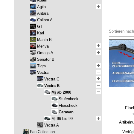
Adam
Agila
Antara
Calibra A
GT
Sortieren nach
Karl
Manta B
Meriva
Omega A
Senator B
Tigra
Vectra
Vectra C
Vectra B
Mj ab 2000
Stufenheck
Fliessheck
Flac
Caravan
Mj 96 bis 99
Artikeln
Vectra A
Fan Collection
Verfüg