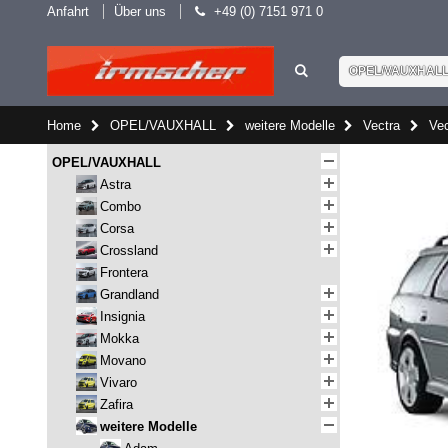
Anfahrt
Über uns
+49 (0) 7151 971 0
OPEL/VAUXHAL
Home
OPEL/VAUXHALL
weitere Modelle
Vectra
Vec
OPEL/VAUXHALL
Astra
Combo
Corsa
Crossland
Frontera
Grandland
Insignia
Mokka
Movano
Vivaro
Zafira
weitere Modelle