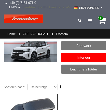
+49 (0) 7151 971 0
wählen Sie Ihr Land aus -->
|
LINKS
DEUTSCHLAND
0
Home
OPEL/VAUXHALL
Frontera
Fahrwerk
Interieur
Leichtmetallräder
Sortieren nach: