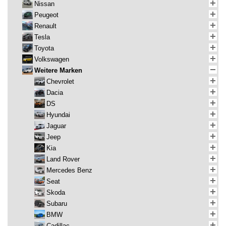
Nissan
Peugeot
Renault
Tesla
Toyota
Volkswagen
Weitere Marken
Chevrolet
Dacia
DS
Hyundai
Jaguar
Jeep
Kia
Land Rover
Mercedes Benz
Seat
Skoda
Subaru
BMW
Cadillac