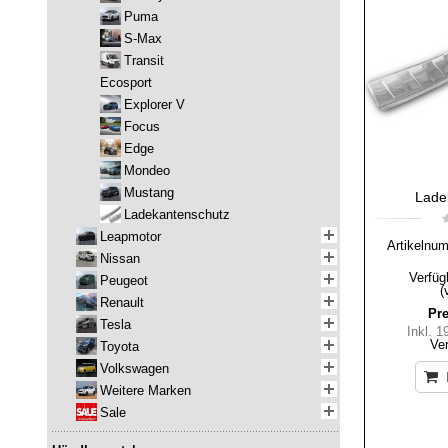
Puma
S-Max
Transit
Ecosport
Explorer V
Focus
Edge
Mondeo
Mustang
Lade
Ladekantenschutz
Leapmotor
Artikelnu
Nissan
Verfüg
Peugeot
(
Renault
Pre
Tesla
Inkl. 
Ve
Toyota
Volkswagen
Weitere Marken
Sale