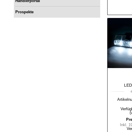
Händlerportal
Prospekte
LED-
Artikeln
Verfüg
(
Pre
Inkl. 
Ve