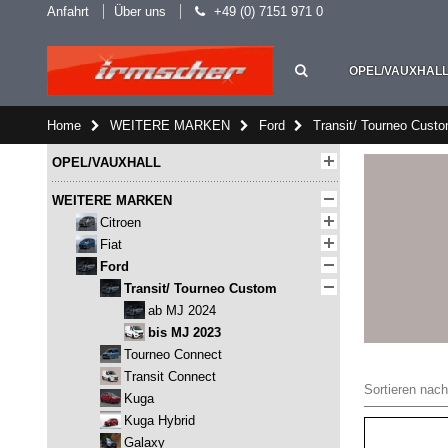
Anfahrt
Über uns
+49 (0) 7151 971 0
OPEL/VAUXHAL
Home
WEITERE MARKEN
Ford
Transit/ Tourneo Cust
OPEL/VAUXHALL
WEITERE MARKEN
Citroen
Fiat
Ford
Transit/ Tourneo Custom
ab MJ 2024
bis MJ 2023
Tourneo Connect
Transit Connect
Sortieren nach
Kuga
Kuga Hybrid
Galaxy