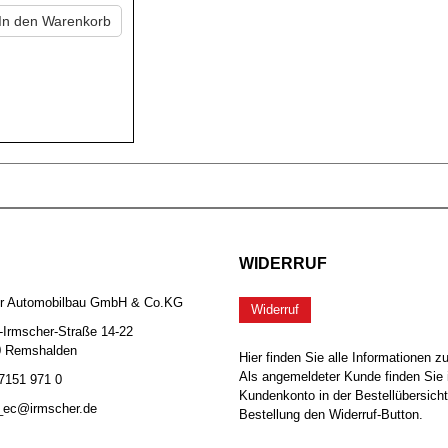
In den Warenkorb
WIDERRUF
er Automobilbau GmbH & Co.KG
Widerruf
-Irmscher-Straße 14-22
0 Remshalden
Hier finden Sie alle Informationen z
Als angemeldeter Kunde finden Sie 
 7151 971 0
Kundenkonto in der Bestellübersicht
b_ec@irmscher.de
Bestellung den Widerruf-Button.