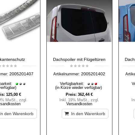
kantenschutz
Dachspoiler mit Flügeltüren
Dachs
2005201407
2005201402
mmer:
Artikelnummer:
Artik
barkeit:
Verfügbarkeit:
V
verfügbar)
(in Kürze wieder verfügbar)
is:
125,00 €
Preis:
362,44 €
19% MwSt.
,
zzgl.
Inkl. 19% MwSt.
,
zzgl.
I
rsandkosten
Versandkosten
In den Warenkorb
In den Warenkorb