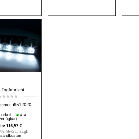
Tagfahrlicht
i9512020
ummer:
barkeit:
verfügbar)
is:
116,57 €
19% MwSt.
,
zzgl.
rsandkosten