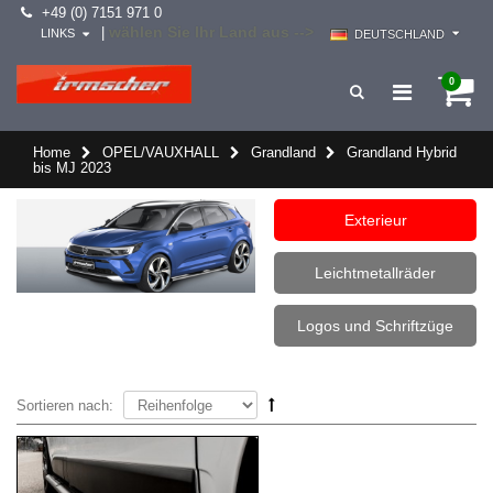
+49 (0) 7151 971 0
wählen Sie Ihr Land aus -->
|
LINKS
DEUTSCHLAND
0
Home
OPEL/VAUXHALL
Grandland
Grandland Hybrid
bis MJ 2023
Exterieur
Leichtmetallräder
Logos und Schriftzüge
Sortieren nach: