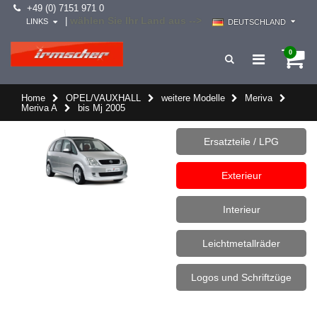
+49 (0) 7151 971 0
wählen Sie Ihr Land aus -->
|
LINKS
DEUTSCHLAND
0
Home
OPEL/VAUXHALL
weitere Modelle
Meriva
Meriva A
bis Mj 2005
Ersatzteile / LPG
Exterieur
Interieur
Leichtmetallräder
Logos und Schriftzüge