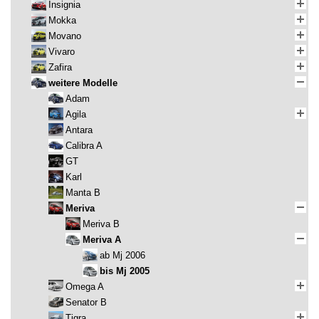
Insignia
Mokka
Movano
Vivaro
Zafira
weitere Modelle
Adam
Agila
Antara
Calibra A
GT
Karl
Manta B
Meriva
Meriva B
Meriva A
ab Mj 2006
bis Mj 2005
Omega A
Senator B
Tigra