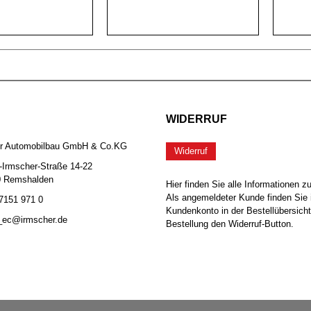
WIDERRUF
er Automobilbau GmbH & Co.KG
Widerruf
-Irmscher-Straße 14-22
0 Remshalden
Hier finden Sie alle Informationen z
Als angemeldeter Kunde finden Sie 
 7151 971 0
Kundenkonto in der Bestellübersicht
b_ec@irmscher.de
Bestellung den Widerruf-Button.