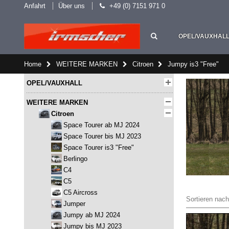
Anfahrt
Über uns
+49 (0) 7151 971 0
OPEL/VAUXHAL
Home
WEITERE MARKEN
Citroen
Jumpy is3 "Free"
OPEL/VAUXHALL
WEITERE MARKEN
Citroen
Space Tourer ab MJ 2024
Space Tourer bis MJ 2023
Space Tourer is3 "Free"
Berlingo
C4
C5
C5 Aircross
Sortieren nach
Jumper
Jumpy ab MJ 2024
Jumpy bis MJ 2023