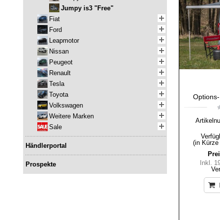
Jumpy is3 "Free"
Fiat
Ford
Leapmotor
Nissan
Peugeot
Renault
Tesla
Toyota
Options-
Volkswagen
Weitere Marken
Artikeln
Sale
Verfüg
(in Kürze
Händlerportal
Prei
Inkl. 
Prospekte
Ve