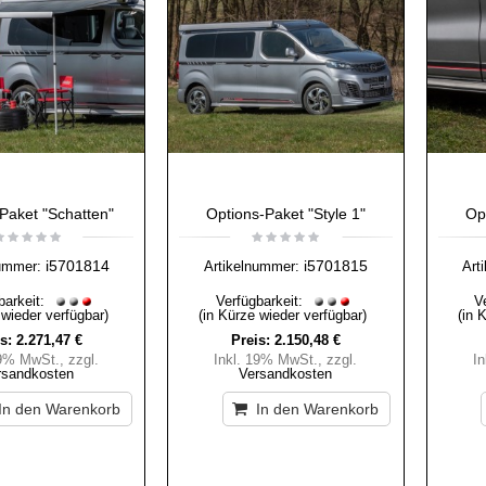
Paket "Schatten"
Options-Paket "Style 1"
Opt
i5701814
i5701815
ummer:
Artikelnummer:
Art
barkeit:
Verfügbarkeit:
V
 wieder verfügbar)
(in Kürze wieder verfügbar)
(in 
s:
2.271,47 €
Preis:
2.150,48 €
19% MwSt.
,
zzgl.
Inkl. 19% MwSt.
,
zzgl.
I
rsandkosten
Versandkosten
In den Warenkorb
In den Warenkorb