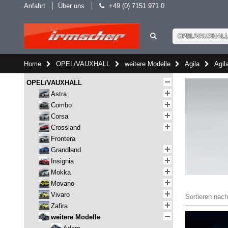
Anfahrt
Über uns
+49 (0) 7151 971 0
OPEL/VAUXHAL
Home
OPEL/VAUXHALL
weitere Modelle
Agila
Agil
OPEL/VAUXHALL
Astra
Combo
Corsa
Crossland
Frontera
Grandland
Insignia
Mokka
Movano
Vivaro
Sortieren nach
Zafira
weitere Modelle