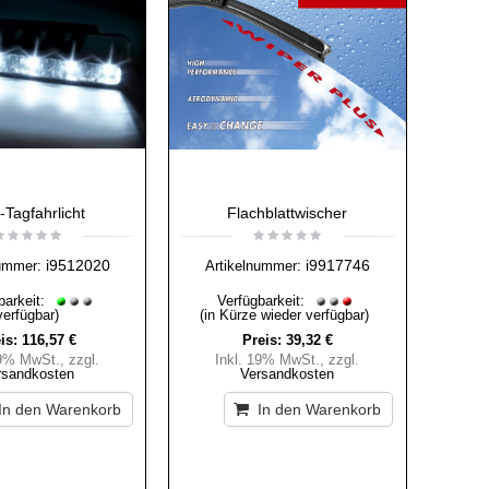
Tagfahrlicht
Flachblattwischer
i9512020
i9917746
ummer:
Artikelnummer:
barkeit:
Verfügbarkeit:
verfügbar)
(in Kürze wieder verfügbar)
is:
116,57 €
Preis:
39,32 €
19% MwSt.
,
zzgl.
Inkl. 19% MwSt.
,
zzgl.
rsandkosten
Versandkosten
In den Warenkorb
In den Warenkorb