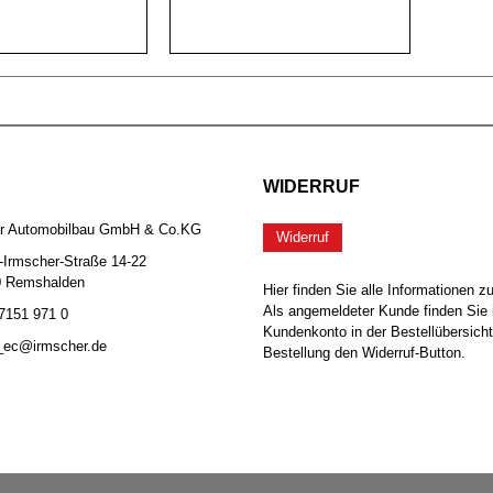
WIDERRUF
er Automobilbau GmbH & Co.KG
Widerruf
-Irmscher-Straße 14-22
0 Remshalden
Hier finden Sie alle Informationen z
Als angemeldeter Kunde finden Sie 
 7151 971 0
Kundenkonto in der Bestellübersicht
b_ec@irmscher.de
Bestellung den Widerruf-Button.