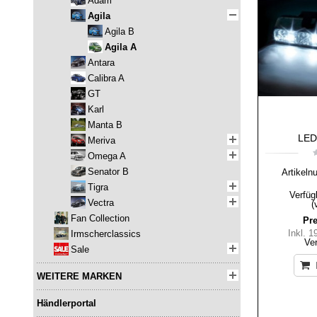
Adam
Agila
Agila B
Agila A
Antara
Calibra A
GT
Karl
Manta B
LED-
Meriva
Omega A
Senator B
Artikeln
Tigra
Verfüg
Vectra
(
Fan Collection
Pre
Inkl. 
Irmscherclassics
Ve
Sale
WEITERE MARKEN
Händlerportal