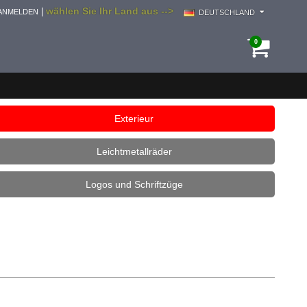
wählen Sie Ihr Land aus -->
|
ANMELDEN
DEUTSCHLAND
0
Exterieur
Leichtmetallräder
Logos und Schriftzüge